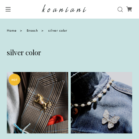
Home
Brooch
silver color
silver color