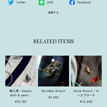
Twitter
LINE
Facebook
通報する
RELATED ITEMS
再入荷／Abalon
Reindeer Brooch
Horse Brooch／ホ
shell & pearl／
ースブローチ
¥7,480
Brooch
¥10,780
¥12,980