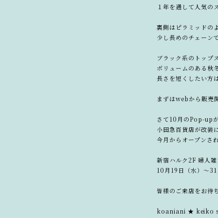
１年を通して人気の
裏側はピラミッドの
少し長めのチェーン
ブラック系のトップ
ボリュームのある秋
長さを短くしたい方
まずはwebから販売
さて10月のPop-u
小田急百貨店が改装
今月からオープンさ
新宿ハルク2F 婦人雑
10月19日（水）〜3
皆様のご来店をお待
koaniani ★ keiko 