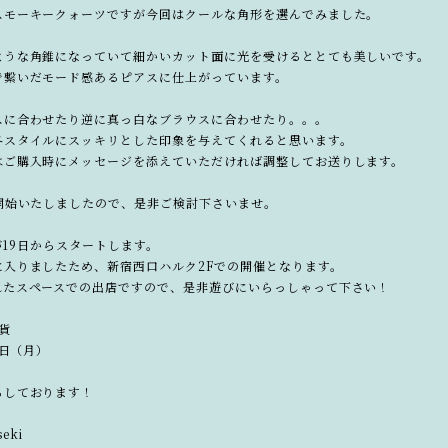
スモーキークォーツですが今回はクールな角形を選んでみました。
ような角錐になっていて細かいカット面に光を受けるととても美しいです。
で繋いだモード感あるピアスに仕上がっています。
スに合わせたり逆に真っ白なブラウスに合わせたり。。。
冬スタイルにスッキリとした印象を与えてくれると思います。
はご購入時にメッセージを添えていただければ調整してお送りします。
開始いたしましたので、是非ご検討下さいませ。
pが19日からスタートします。
に入りましたため、新宿西口ハルク2Fでの開催となります。
れたスペースでの出店ですので、是非遊びにいらっしゃって下さい！
貨
1日（月）
ちしております！
seki