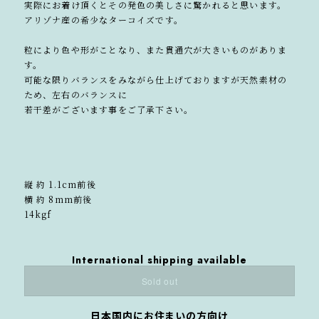
実際にお着け頂くとその発色の美しさに驚かれると思います。
アリゾナ産の希少なターコイズです。
粒により色や形がことなり、また貫通穴が大きいものがありま
す。
可能な限りバランスをみながら仕上げておりますが天然素材の
ため、左右のバランスに
若干差がございます事をご了承下さい。
縦 約 1.1cm前後
横 約 8mm前後
14kgf
International shipping available
Sold out
日本国内にお住まいの方向け