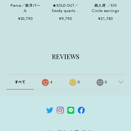
Pierce／南洋パー
★SOLD OUT／
再入荷 ／k10
ル
Smoky quartz／
Circle earrings
earrings
¥20,790
¥9,790
¥21,780
REVIEWS
すべて
4
0
0